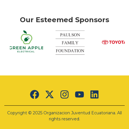
Our Esteemed Sponsors
Green
Apple
Electrical
Lorem
ipsum
Copyright © 2025 Organizacion Juventud Ecuatoriana. All
dolor sit
amet,
rights reserved.
consectetur
adipiscing