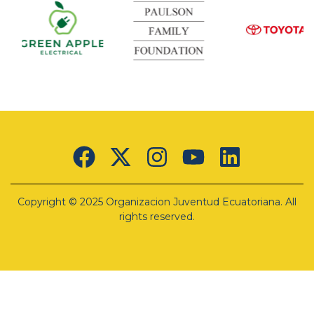
Green
Apple
Electrical
Lorem
ipsum
Copyright © 2025 Organizacion Juventud Ecuatoriana. All
dolor sit
amet,
rights reserved.
consectetur
adipiscing
elit. Ut
elit tellus,
luctus
nec
ullamcorper