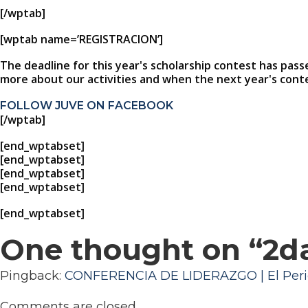
[/wptab]
[wptab name=’REGISTRACION’]
The deadline for this year's scholarship contest has pa
more about our activities and when the next year's conte
FOLLOW JUVE ON FACEBOOK
[/wptab]
[end_wptabset]
[end_wptabset]
[end_wptabset]
[end_wptabset]
[end_wptabset]
One thought on “
2d
Pingback:
CONFERENCIA DE LIDERAZGO | El Peri
Comments are closed.