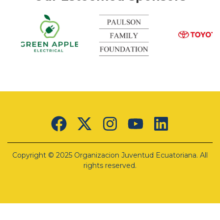
k
Green
Apple
Electrical
Lorem
ipsum
Copyright © 2025 Organizacion Juventud Ecuatoriana. All
dolor sit
amet,
rights reserved.
consectetur
adipiscing
elit. Ut
elit tellus,
luctus
nec